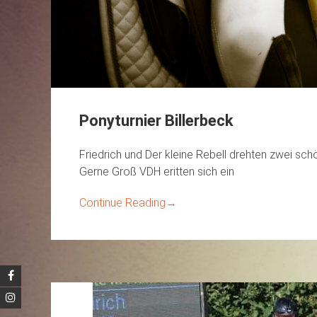
Ponyturnier Billerbeck
Friedrich und Der kleine Rebell drehten zwei sch
Gerne Groß VDH eritten sich ein
Continue Reading
→